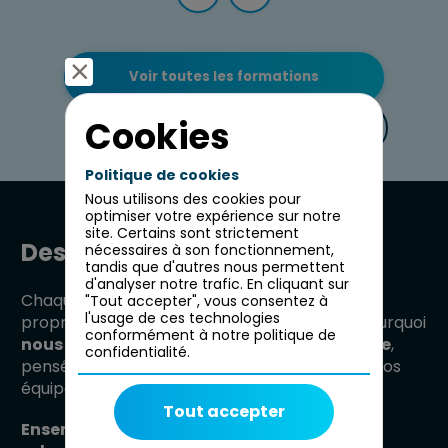
Voir toutes les formations
Cookies
Voir le catalogue
Politique de cookies
Nous utilisons des cookies pour
optimiser votre expérience sur notre
site. Certains sont strictement
Des formations sur mesure
nécessaires à son fonctionnement,
tandis que d'autres nous permettent
d'analyser notre trafic. En cliquant sur
Chaque organisation a ses propres enjeux, ses 
"Tout accepter", vous consentez à
l'usage de ces technologies
propres défis et ses propres talents. C’est pourquoi 
conformément à notre politique de
nous concevons des formations sur mesure
, 
confidentialité.
pensées pour répondre aux besoins réels de vos 
équipes.
Tout accepter
Ensemble, nous construisons des parcours 