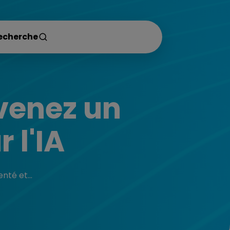
evenez un
 l'IA
té et...