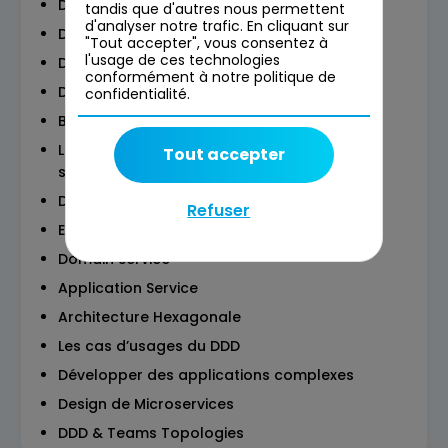
DDD Stratégique :
tandis que d'autres nous permettent
d'analyser notre trafic. En cliquant sur
Domaines & sous-Domaines
"Tout accepter", vous consentez à
l'usage de ces technologies
Domaines & Capabilities
conformément à notre politique de
Distillation du domaine
confidentialité.
Bounded Contex
Le Context Map –penser les relations
Tout accepter
sociotechniques
Deux mots sur le DDD Tactique
Refuser
Entity, Value Object & Aggregate
Domain Service
Application Service
Architecture Hexagonale
Les cas d’usages du DDD
Développer des applications complexes
Design de Microservices
DDD & Teams Topologies