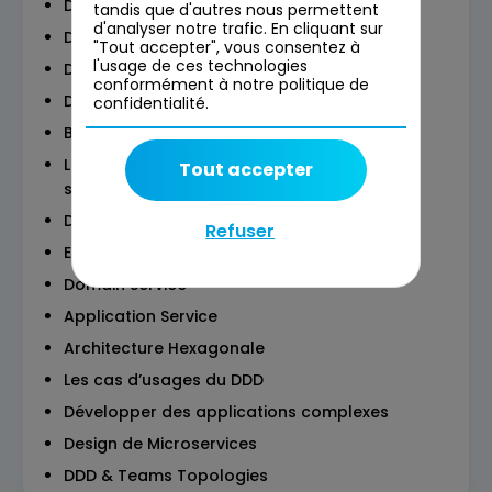
DDD Stratégique :
tandis que d'autres nous permettent
d'analyser notre trafic. En cliquant sur
Domaines & sous-Domaines
"Tout accepter", vous consentez à
l'usage de ces technologies
Domaines & Capabilities
conformément à notre politique de
Distillation du domaine
confidentialité.
Bounded Contex
Le Context Map –penser les relations
Tout accepter
sociotechniques
Deux mots sur le DDD Tactique
Refuser
Entity, Value Object & Aggregate
Domain Service
Application Service
Architecture Hexagonale
Les cas d’usages du DDD
Développer des applications complexes
Design de Microservices
DDD & Teams Topologies