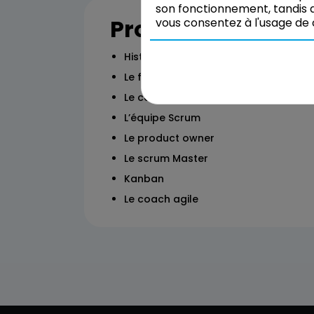
son fonctionnement, tandis q
Programme
vous consentez à l'usage de 
Histoire des méthodes de gestion de
Le framework Scrum
Le cadre méthodologique
L’équipe Scrum
Le product owner
Le scrum Master
Kanban
Le coach agile