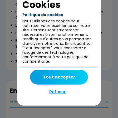
Cookies
développement
Le cycle de développement en cascade vs Le
Politique de cookies
Cycle Itératif / Incrémental
Nous utilisons des cookies pour
L’avènement des méthodes agiles
optimiser votre expérience sur notre
site. Certains sont strictement
Les contraintes pour travailler en mode agile
nécessaires à son fonctionnement,
tandis que d'autres nous permettent
Exemples de méthodes agiles très utilisées :
d'analyser notre trafic. En cliquant sur
Scrum, XP, Lean, Kanban
"Tout accepter", vous consentez à
l'usage de ces technologies
Zoom sur le cadrage d’un projet agile
conformément à notre politique de
confidentialité.
Zoom sur une itération
Tout accepter
En savoir plus
Refuser
Prérequis