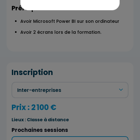
Prérequis
Avoir Microsoft Power BI sur son ordinateur
Avoir 2 écrans lors de la formation.
Inscription
Prix : 2 100 €
Lieux :
Classe à distance
Prochaines sessions