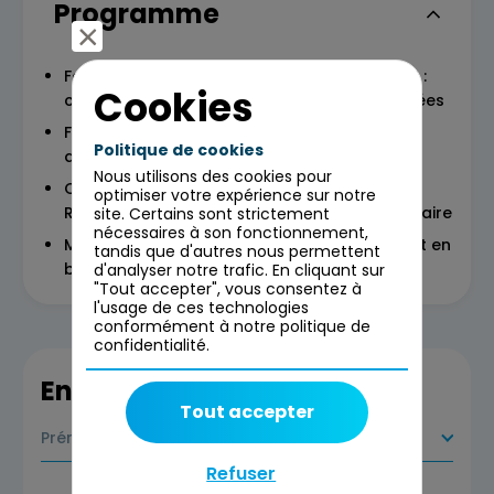
Programme
Focus sur les usages principaux de Power BI :
Cookies
construction de rapport, collecte des données
Fonctionnalités avancées : modélisation de
Politique de cookies
données, DAX
Nous utilisons des cookies pour
Connaissances nécessaires pour la DA-100 :
optimiser votre expérience sur notre
Row Level Security, Report Builder, questionnaire
site. Certains sont strictement
nécessaires à son fonctionnement,
Mise en pratique par la construction de bout en
tandis que d'autres nous permettent
bout d’un rapport
d'analyser notre trafic. En cliquant sur
"Tout accepter", vous consentez à
l'usage de ces technologies
conformément à notre politique de
confidentialité.
En savoir plus
Tout accepter
Prérequis
Refuser