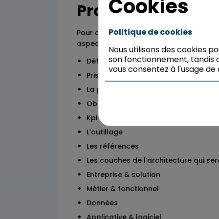
Cookies
Programme
Politique de cookies
Pour chaque couche de l’architecture,
aspects :
Nous utilisons des cookies p
son fonctionnement, tandis q
Définition du métier
vous consentez à l'usage de 
Prisme du changement
La prise de décision
Observabilité
Kpi
L’outillage
Les références
Les couches de l’architecture qui se
Entreprise & solution
Métier & fonctionnel
Données
Applicative & logiciel