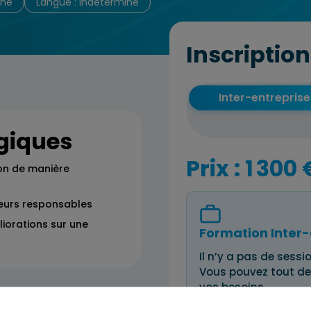
iné
Langue : indéterminé
Inscription
Inter-entreprise
giques
Prix : 1 300 
ion de manière
teurs responsables
liorations sur une
Formation Inter-
Il n’y a pas de sessio
Vous pouvez tout de
vos besoins.