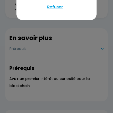
Marketing/Relation client, architecture
Refuser
dataspace, actualités)
En savoir plus
Prérequis
Prérequis
Avoir un premier intérêt ou curiosité pour la
blockchain