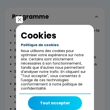
Programme
Les principes et mécanismes structurants de la
Cookies
blockchain
Crypto-actifs et tokens (dont RWA)
Politique de cookies
Smart contracts et protocoles
Nous utilisons des cookies pour
optimiser votre expérience sur notre
Wallet et clés : différents modèles de gestion
site. Certains sont strictement
nécessaires à son fonctionnement,
Types de blockchain et stratégie de sélection
tandis que d'autres nous permettent
Stratégies d’attaques et méthodes de
d'analyser notre trafic. En cliquant sur
"Tout accepter", vous consentez à
confidentialités
l'usage de ces technologies
Réglementation (MiCA (UE), Stablecoin
conformément à notre politique de
confidentialité.
bill/Genious act (US))
Cas d’usages finances : MNBC de gros et de
détails, stratégie des acteurs du marché
Tout accepter
Autres cas d’usages (logistique,