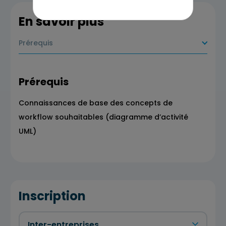
En savoir plus
Prérequis
Prérequis
Connaissances de base des concepts de
workflow souhaitables (diagramme d’activité
UML)
Inscription