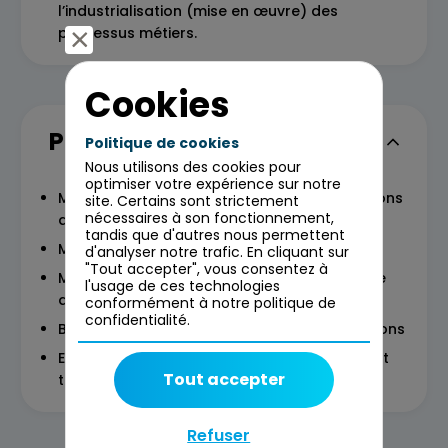
l’industrialisation (mise en œuvre) des
processus métiers.
Cookies
Programme
Politique de cookies
Nous utilisons des cookies pour
optimiser votre expérience sur notre
Modélisation BPMN : notions de base et notions
site. Certains sont strictement
nécessaires à son fonctionnement,
avancées (compensation, signaux...)
tandis que d'autres nous permettent
Modélisation CMMN : cas d’usage, notation
d'analyser notre trafic. En cliquant sur
"Tout accepter", vous consentez à
Modélisation DMN : diagrammes et tables de
l'usage de ces technologies
décision
conformément à notre politique de
confidentialité.
Bonnes pratiques pour tirer parti des notations
Exercices de complexité croissante, couvrant
Tout accepter
toutes les composantes des normes.
Refuser