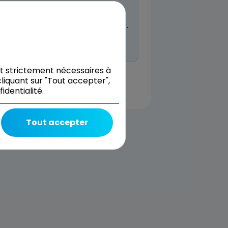
entreprises
n à venir planifiée pour l’instant.
 même réserver et nous décrire
nt strictement nécessaires à
liquant sur "Tout accepter",
dentialité.
Tout accepter