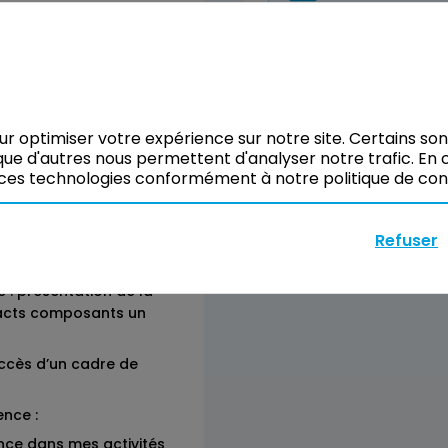
Formation Inter-
ure constitutifs d’un
Il n’y a pas de sessio
Vous pouvez tout de
vos besoins.
our optimiser votre expérience sur notre site. Certains so
ue d'autres nous permettent d'analyser notre trafic. En c
Réserver
ces technologies conformément à notre politique de confi
Refuser
s bénéfices apportés
 : présentation de la
éfacts composants un
uccès d’un cadre de
ence :
nce dans mes activités