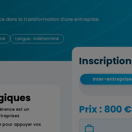
nce dans la transformation d’une entreprise.
iné
Langue : indéterminé
Inscription
Inter-entreprise
giques
Prix : 800 €
érence est un
treprises
ce pour appuyer vos