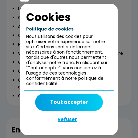
Langage de la cartographie
Cookies
Concept, modèle
Association, attribut et méta-modèle
Politique de cookies
Convention de modélisation
Nous utilisons des cookies pour
optimiser votre expérience sur notre
Notions d'urbanisation
site. Certains sont strictement
nécessaires à son fonctionnement,
Vision transverses : les couches d'architecture
tandis que d'autres nous permettent
Cartographie fonctionnelle et applicative
d'analyser notre trafic. En cliquant sur
"Tout accepter", vous consentez à
Choix d'un outil de cartographie
l'usage de ces technologies
conformément à notre politique de
Convention de modélisation, méthode &
confidentialité.
administration
Cadrage, spécification et paramétrages
Tout accepter
Refuser
En savoir plus