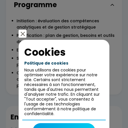
Programme
Initiation : évaluation des compétences
analytiques et de gestion stratégique
Planification : plan de gestion, besoins et outils
de communication
Cookies
Exécution : évaluation des compétences
Surveillance & contrôle : évaluation de la
Politique de cookies
performance et de la capacité de recul
Nous utilisons des cookies pour
Clôture : évaluation des commentaires et
optimiser votre expérience sur notre
amélioration de la satisfaction des parties
site. Certains sont strictement
nécessaires à son fonctionnement,
prenantes
tandis que d'autres nous permettent
d'analyser notre trafic. En cliquant sur
"Tout accepter", vous consentez à
l'usage de ces technologies
conformément à notre politique de
confidentialité.
En savoir plus