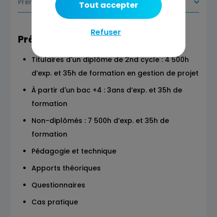
Prérequis
Tout accepter
Refuser
Prérequis
Titulaires d'un diplôme de 2nd cycle : 4 500h
d’exp. et 35h de formation en gestion de projet
À partir d'un bac +4 : 3ans d’exp. et 35h de
formation
Non-diplômés : 7 500h d’exp. et 35h de
formation
Pédagogie et technique
Apports théoriques
Questionnaires
Cas pratique