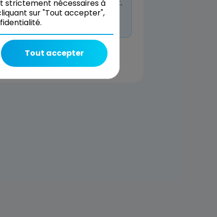
n à venir planifiée pour l’instant.
nt strictement nécessaires à
liquant sur "Tout accepter",
 même réserver et nous décrire
dentialité.
Tout accepter