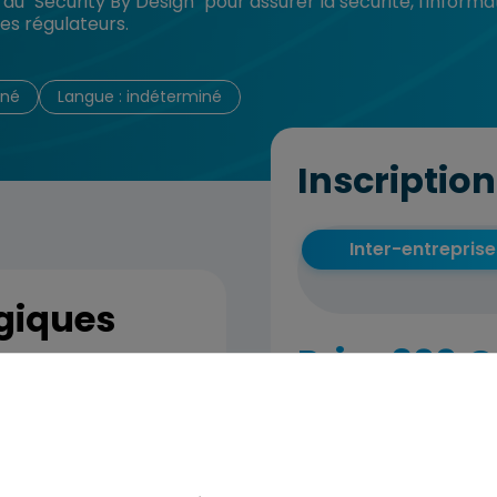
 "Security By Design" pour assurer la sécurité, l'inform
des régulateurs.
iné
Langue : indéterminé
Inscription
Inter-entreprise
giques
Prix : 300 €
els de sécurité
 sécurité adéquat à
Formation Inter-
s en fonction des