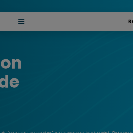
bon
 de