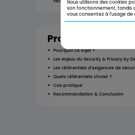
risques et des spécificités des organ
Nous utilisons des cookies p
son fonctionnement, tandis q
vous consentez à l'usage de 
Programme
Pourquoi ce sujet ?
Les enjeux du Security & Privacy by D
Les référentiels d’exigences de sécu
Quels référentiels choisir ?
Cas pratique
Recommandation & Conclusion