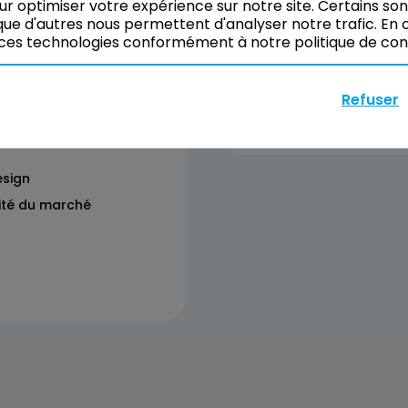
isations
Il n’y a pas de sessio
our optimiser votre expérience sur notre site. Certains so
ue d'autres nous permettent d'analyser notre trafic. En c
Vous pouvez tout de
ces technologies conformément à notre politique de confi
vos besoins.
Refuser
Réserver
esign
rité du marché