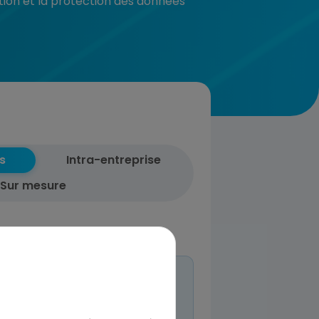
ation et la protection des données
s
Intra-entreprise
Sur mesure
entreprises