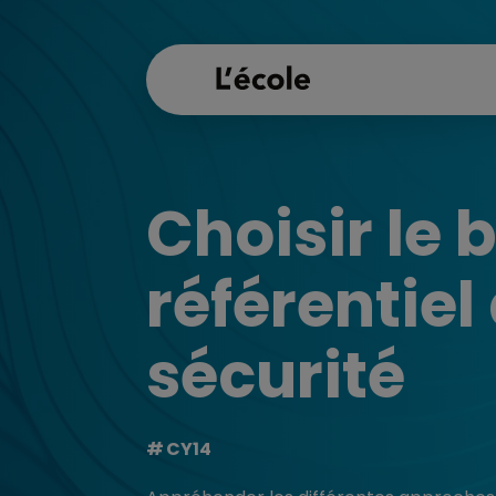
Choisir le 
référentiel
sécurité
CY14