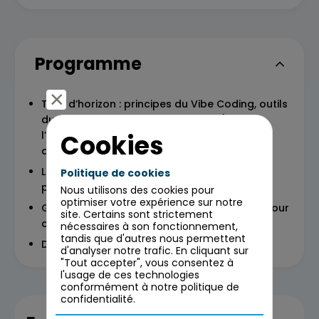
Programme
Tour d’horizon : principes du Vibe Coding, outils
du marché, workflow en 6 étapes (définir
Cookies
l’objectif, prompt, générer, itérer, tester,
déployer).
Lovable : présentation & exercice avec une
Politique de cookies
prise en main de lovable
Nous utilisons des cookies pour
optimiser votre expérience sur notre
Google AI Studio : présentation & exercice pour
site. Certains sont strictement
créer un agent/assistant IA
nécessaires à son fonctionnement,
tandis que d'autres nous permettent
Debrief & prochaines étapes
d'analyser notre trafic. En cliquant sur
"Tout accepter", vous consentez à
l'usage de ces technologies
conformément à notre politique de
confidentialité.