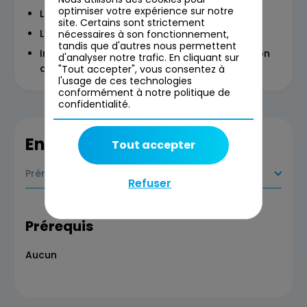
optimiser votre expérience sur notre
Le schéma
site. Certains sont strictement
L’illustration
nécessaires à son fonctionnement,
tandis que d'autres nous permettent
Introduction à l’IA générative pour la création
d'analyser notre trafic. En cliquant sur
de visuel
"Tout accepter", vous consentez à
l'usage de ces technologies
conformément à notre politique de
confidentialité.
En savoir plus
Tout accepter
Prérequis
Refuser
Prérequis
Aucun