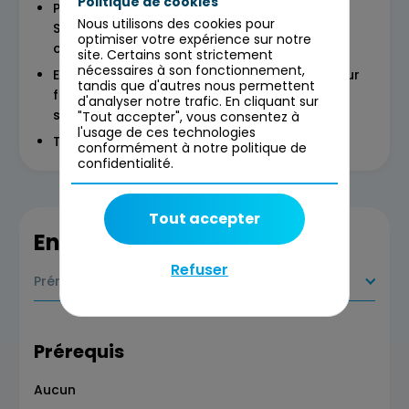
Politique de cookies
Présentation du concept de « Why » selon
Nous utilisons des cookies pour
Simon Sinek et son importance pour les
optimiser votre expérience sur notre
chercheurs
site. Certains sont strictement
nécessaires à son fonctionnement,
Exercices pratiques de questionnements pour
tandis que d'autres nous permettent
formuler clairement le problème auquel l’on
d'analyser notre trafic. En cliquant sur
s’attaque en sous-groupe
"Tout accepter", vous consentez à
l'usage de ces technologies
Technique de communication sur le « why »
conformément à notre politique de
confidentialité.
Tout accepter
En savoir plus
Refuser
Prérequis
Prérequis
Aucun