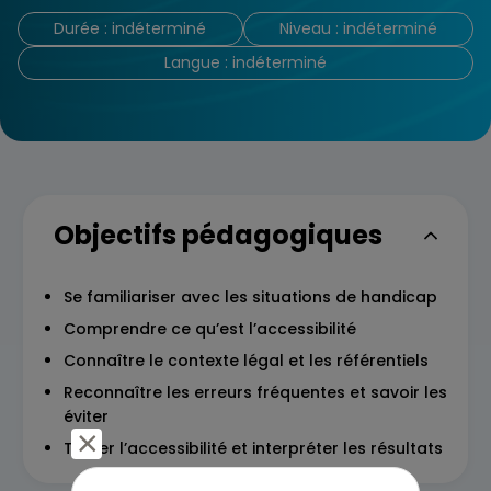
Durée : indéterminé
Niveau : indéterminé
Langue : indéterminé
Objectifs pédagogiques
Se familiariser avec les situations de handicap
Comprendre ce qu’est l’accessibilité
Connaître le contexte légal et les référentiels
Reconnaître les erreurs fréquentes et savoir les
éviter
Tester l’accessibilité et interpréter les résultats