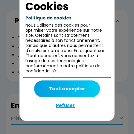
Cookies
Politique de cookies
Programme
Nous utilisons des cookies pour
optimiser votre expérience sur notre
site. Certains sont strictement
Découverte des enjeux
nécessaires à son fonctionnement,
tandis que d'autres nous permettent
Les référentiels et standards
d'analyser notre trafic. En cliquant sur
Le socle technique web
"Tout accepter", vous consentez à
l'usage de ces technologies
Les critères incontournables
conformément à notre politique de
confidentialité.
Mise en pratique
Tout accepter
En savoir plus
Refuser
Prérequis