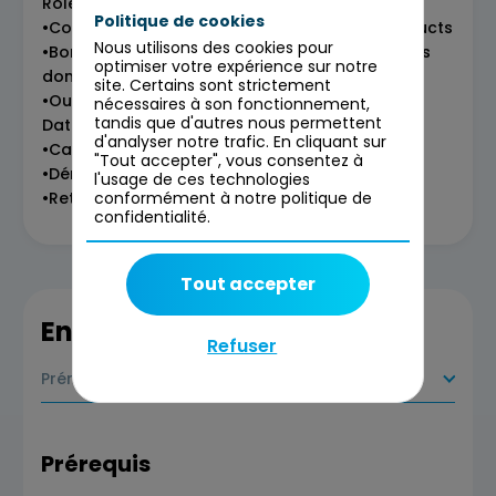
Rôles et responsabilités des parties prenantes
Politique de cookies
•Consommation et valorisation des Data Products
Nous utilisons des cookies pour
•Bonnes pratiques pour maximiser la valeur des
optimiser votre expérience sur notre
données
site. Certains sont strictement
•Outils et plateformes de consommation des
nécessaires à son fonctionnement,
tandis que d'autres nous permettent
Data Products
d'analyser notre trafic. En cliquant sur
•Cas pratiques et études de cas
"Tout accepter", vous consentez à
•Démonstration d’un Data Product
l'usage de ces technologies
•Retours d’expérience et recommandations
conformément à notre politique de
confidentialité.
Tout accepter
En savoir plus
Refuser
Prérequis
Prérequis