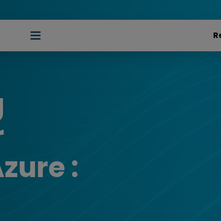
g
r
zure :