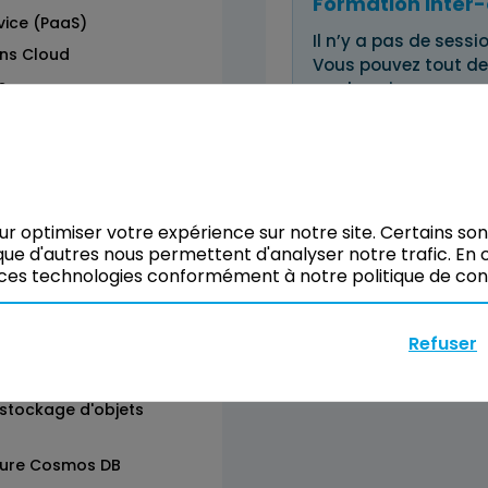
Formation Inter-
vice (PaaS)
Il n’y a pas de sessio
ons Cloud
Vous pouvez tout de
e
vos besoins.
Réserver
our optimiser votre expérience sur notre site. Certains so
ue d'autres nous permettent d'analyser notre trafic. En c
ces technologies conformément à notre politique de confi
Refuser
p Service
e stockage d'objets
Azure Cosmos DB