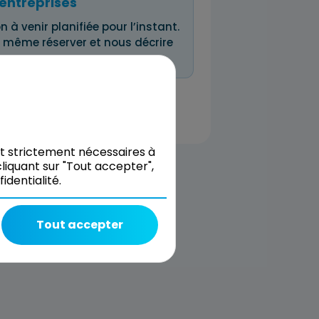
entreprises
n à venir planifiée pour l’instant.
 même réserver et nous décrire
nt strictement nécessaires à
liquant sur "Tout accepter",
dentialité.
Tout accepter