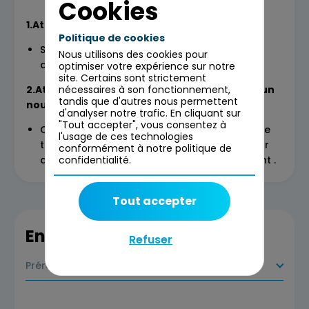
Cookies
1.Atelier Testing avec IA Générative
Politique de cookies
Session interactive qui transformera votre
Nous utilisons des cookies pour
approche du testing.
optimiser votre expérience sur notre
site. Certains sont strictement
nécessaires à son fonctionnement,
2.Atelier Création d’un Socle Applicatif avec un
tandis que d'autres nous permettent
nouveau framework
d'analyser notre trafic. En cliquant sur
"Tout accepter", vous consentez à
Construire un socle applicatif dans une autre
l'usage de ces technologies
technologie, en intégrant l’IA générative pour
conformément à notre politique de
confidentialité.
accélérer la prise en main du développement .
Tout accepter
En savoir plus
Refuser
Prérequis