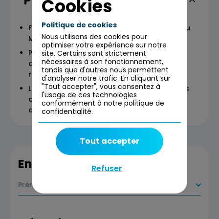
Programme
Cookies
Politique de cookies
Fondamentaux de l’Intelligence Artificielle, du
Nous utilisons des cookies pour
Machine Learning et du Deep Learning
optimiser votre expérience sur notre
Principaux concepts et définition autour des
site. Certains sont strictement
nécessaires à son fonctionnement,
algorithmes : supervisé / non supervisé,
tandis que d'autres nous permettent
régression, classification, clustering
d'analyser notre trafic. En cliquant sur
"Tout accepter", vous consentez à
L'impact bénéfique de ces techniques sur les
l'usage de ces technologies
outils de prédiction augmentant leur ROI sur
conformément à notre politique de
des cas d’usage donnés.
confidentialité.
Tout accepter
En savoir plus
Refuser
Prérequis