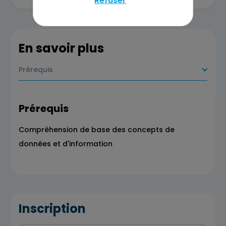
Refuser
En savoir plus
Prérequis
Prérequis
Compréhension de base des concepts de
données et d'information
Inscription