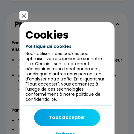
Programme
Cookies
Partie I : Business Intelligence et Data
Politique de cookies
Visualisation
Nous utilisons des cookies pour
optimiser votre expérience sur notre
Principes et bonnes pratiques de mise en valeur
site. Certains sont strictement
des données (data visualisation)
nécessaires à son fonctionnement,
tandis que d'autres nous permettent
Beyond Excel : présentation de l’utilisation de
d'analyser notre trafic. En cliquant sur
PowerBI : chargement des données,
"Tout accepter", vous consentez à
préparation, essais de visualisation
l'usage de ces technologies
conformément à notre politique de
confidentialité.
Partie II : Use case
Tout accepter
Principes de data science
Illustration à travers un cas d’usage