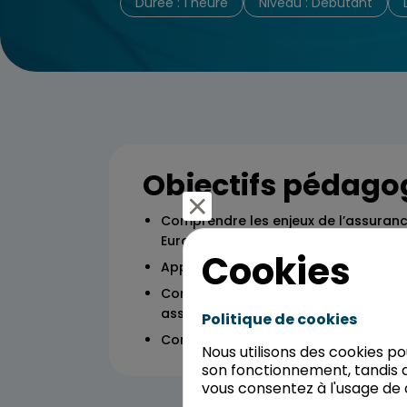
Durée : 1 heure
Niveau : Débutant
Objectifs pédago
Comprendre les enjeux de l’assuranc
Europe
Cookies
Appréhender le fonctionnement de l
Comprendre les étapes de la souscri
assurance-vie
Politique de cookies
Comprendre le traitement des sinist
Nous utilisons des cookies p
son fonctionnement, tandis q
vous consentez à l'usage de 