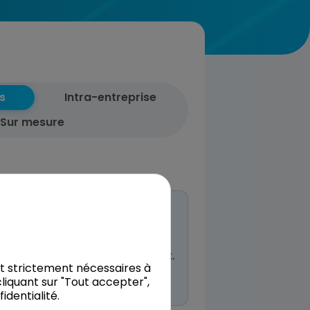
s
Intra-entreprise
Sur mesure
entreprises
n à venir planifiée pour l’instant.
nt strictement nécessaires à
 même réserver et nous décrire
liquant sur "Tout accepter",
dentialité.