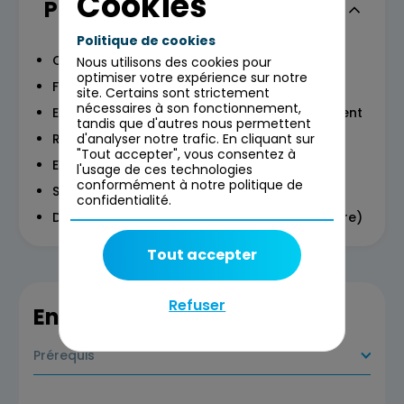
Cookies
Programme
Politique de cookies
Contexte
Nous utilisons des cookies pour
optimiser votre expérience sur notre
Fonctionnement
site. Certains sont strictement
nécessaires à son fonctionnement,
Etat des lieux & perspective de développement
tandis que d'autres nous permettent
Risque et point bloquants
d'analyser notre trafic. En cliquant sur
"Tout accepter", vous consentez à
Enjeux de la filière
l'usage de ces technologies
conformément à notre politique de
Synthèse
confidentialité.
Débat partisan (1 équipe pour, 1 équipe contre)
Tout accepter
Refuser
En savoir plus
Prérequis