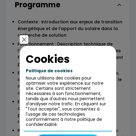
Programme
Contexte : introduction aux enjeux de transition
énergétique et de l’apport du solaire dans la
recherche de solution
Fonctionnement : Description technique de
l’énergie solaire, de sa chaine de valeur et des
Cookies
formes que les projets Photovoltaïque peuvent
prendre
Politique de cookies
Etat de l’art secteur : Description des acteurs,
Nous utilisons des cookies pour
de la situation de la filière en France et dans le
optimiser votre expérience sur notre
monde et du cadre règlementaire associé à
site. Certains sont strictement
cette filière
nécessaires à son fonctionnement,
tandis que d'autres nous permettent
Enjeux de la filière : Revue des enjeux de
d'analyser notre trafic. En cliquant sur
développement de la filière, des limites
"Tout accepter", vous consentez à
l'usage de ces technologies
physiques, techniques & administratives
conformément à notre politique de
rencontrées
confidentialité.
Perspectives : mise en abîmes des évolutions