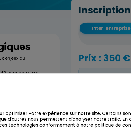
Inscription
Inter-entreprise
giques
Prix : 350 €
aux enjeux du
40-aine de sujets
ence environnementale
Formation Inter-
ques et les méthodes
lement : jeu de 42
Il n’y a pas de sessio
Vous pouvez tout de
vos besoins.
our optimiser votre expérience sur notre site. Certains so
ue d'autres nous permettent d'analyser notre trafic. En c
ces technologies conformément à notre politique de confi
Réserver