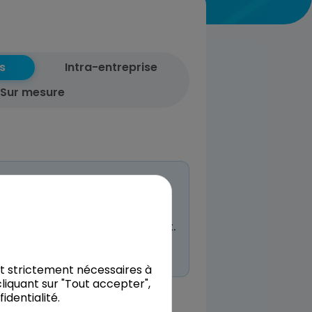
s
Intra-entreprise
Sur mesure
entreprises
n à venir planifiée pour l’instant.
 même réserver et nous décrire
nt strictement nécessaires à
liquant sur "Tout accepter",
dentialité.