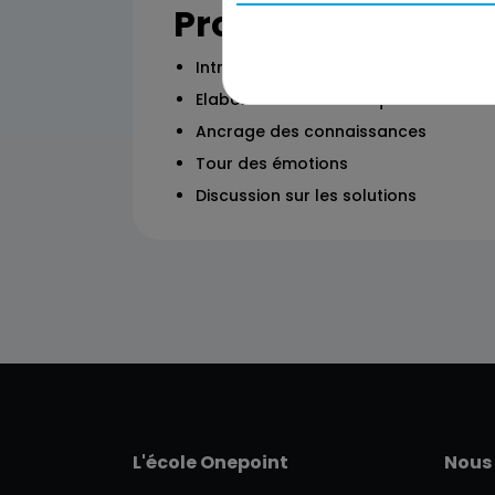
Programme
Introduction & présentation de l'atel
Elaboration de la Fresque du Climat
Ancrage des connaissances
Tour des émotions
Discussion sur les solutions
L'école Onepoint
Nous