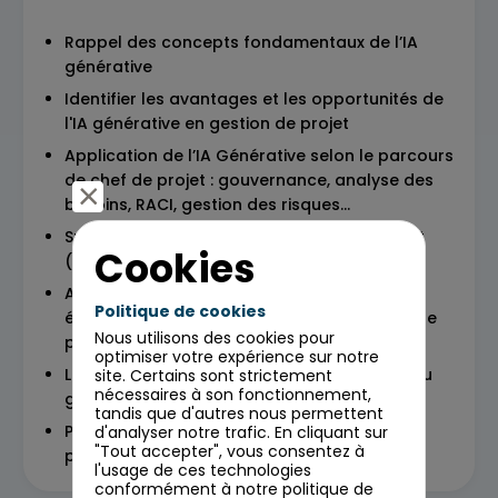
Rappel des concepts fondamentaux de l’IA
générative
Identifier les avantages et les opportunités de
l'IA générative en gestion de projet
Application de l’IA Générative selon le parcours
de chef de projet : gouvernance, analyse des
besoins, RACI, gestion des risques...
Spécificités de l’IAG selon la méthode projet
Cookies
(agile/hybride)
Avantage, limitations et considérations
Politique de cookies
éthiques de l'IA générative dans la gestion de
Nous utilisons des cookies pour
projet
optimiser votre expérience sur notre
Le REX de l'expérimentation I'IA Générative du
site. Certains sont strictement
nécessaires à son fonctionnement,
groupe > focus sur la gestion de projet
tandis que d'autres nous permettent
Perspectives de l’AI et I’AG dans la gestion
d'analyser notre trafic. En cliquant sur
"Tout accepter", vous consentez à
projet (Copilote, + bibliothèque)
l'usage de ces technologies
conformément à notre politique de