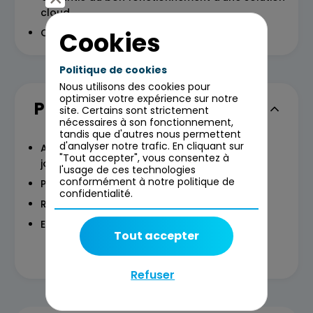
cloud​
Configuration des accès et de la sécurité
Cookies
Politique de cookies
Nous utilisons des cookies pour
optimiser votre expérience sur notre
Programme
site. Certains sont strictement
nécessaires à son fonctionnement,
tandis que d'autres nous permettent
d'analyser notre trafic. En cliquant sur
Architecting with Google Compute Engine (3
"Tout accepter", vous consentez à
jours)​
l'usage de ces technologies
conformément à notre politique de
Preparing ACE certification
(1 jour)​
confidentialité.
Révisions + intro Kubernetes et monitoring​
Entrainement à l’examen
Tout accepter
Refuser