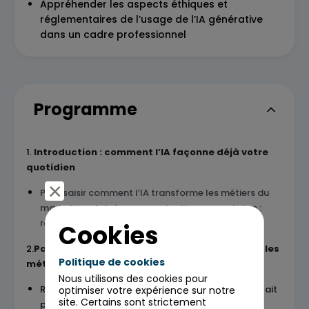
Appréhender les aspects éthiques et
réglementaires de l’usage de l’IA générative
dans un cadre professionnel
Programme
1.
Introduction : comment l’IA façonne déjà votre
quotidien
Pour saisir comment l’IA transforme les métiers du
marketing et de la communication au quotidien :
rappel techno, nouveaux enjeux et contextes
.
Cookies
2.
Panorama des usages de l’IA générative pour les
Politique de cookies
métiers du marketing et de la communication
Nous utilisons des cookies pour
Rappels : ce que l’IA générative fait, et qu’elle ne fait
optimiser votre expérience sur notre
site. Certains sont strictement
pas