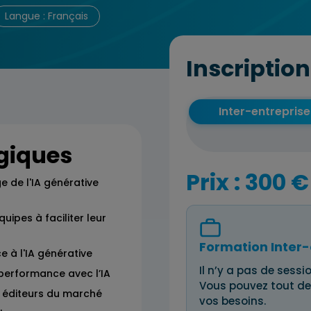
Langue : Français
Inscription
Inter-entreprise
giques
Prix : 300 €
 de l'IA générative
uipes à faciliter leur
Formation Inter-
e à l'IA générative
Il n’y a pas de sessio
 performance avec l’IA
Vous pouvez tout de
es éditeurs du marché
vos besoins.