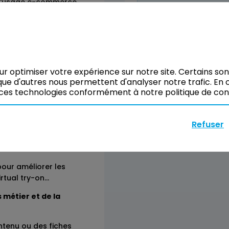
s d'usage e-commerce
Réserver
our optimiser votre expérience sur notre site. Certains so
ue d'autres nous permettent d'analyser notre trafic. En c
as d'usage de l'IA
ces technologies conformément à notre politique de confi
IA dans le retail et le
Refuser
crets.
ience client
 pour améliorer les
rtual try-on…
 métier et de la
ntenu ou des fiches