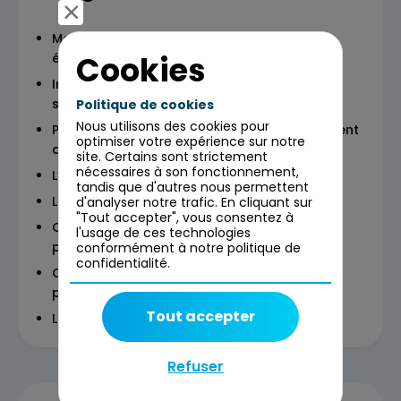
Modèles existants de l’IA, défis et enjeux
Cookies
éthiques
Implications sur l'expérience utilisateur et la
sécurité des données.
Politique de cookies
Nous utilisons des cookies pour
Présentation des guidelines sur le déploiement
optimiser votre expérience sur notre
des IA génératives
site. Certains sont strictement
nécessaires à son fonctionnement,
L’art du prompt : les précautions à prendre
tandis que d'autres nous permettent
Le contexte légal
d'analyser notre trafic. En cliquant sur
"Tout accepter", vous consentez à
Cas d'usage 1 : Une campagne Marketing
l'usage de ces technologies
percutante avec ChatGPT
conformément à notre politique de
confidentialité.
Cas d’usage 2 : une stratégie de contenu
pertinente avec les outils d’IA Gen
Tout accepter
Les usages possibles de l’IA dans son métier
Refuser