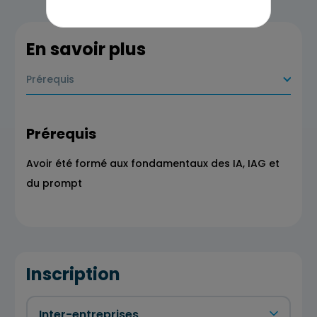
En savoir plus
Prérequis
Prérequis
Avoir été formé aux fondamentaux des IA, IAG et
du prompt
Inscription