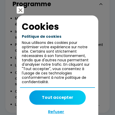
Programme
Modèles existants de l’IA, défis et enjeux
Cookies
éthiques
Implications sur l'expérience utilisateur et la
Politique de cookies
sécurité des données.
Nous utilisons des cookies pour
Présentation des guidelines sur le déploiement
optimiser votre expérience sur notre
des IA génératives
site. Certains sont strictement
nécessaires à son fonctionnement,
L’art du prompt : les précautions à prendre
tandis que d'autres nous permettent
d'analyser notre trafic. En cliquant sur
Le contexte légal
"Tout accepter", vous consentez à
Cas d’usage 1 : Les insights marketing
l'usage de ces technologies
conformément à notre politique de
concernant les consommateurs (cibles,
confidentialité.
segmentation, persona, … )
Cas d’usage 2 : Les insights marketing
Tout accepter
concernant la vision produit
Les usages possibles de l’IA dans son métier.
Refuser