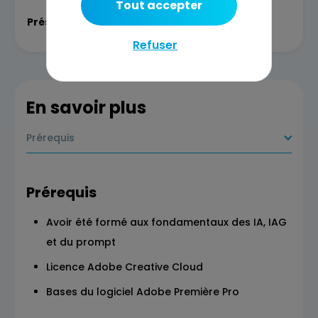
Tout accepter
Présentation
Refuser
En savoir plus
Prérequis
Prérequis
Avoir été formé aux fondamentaux des IA, IAG
et du prompt
Licence Adobe Creative Cloud
Bases du logiciel Adobe Première Pro