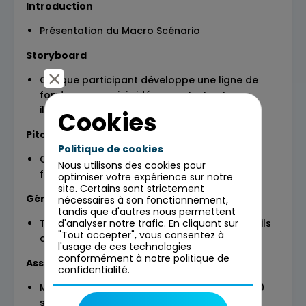
Introduction
Présentation du Macro Scénario
Storyboard
Chaque participant développe une ligne de
fond pour sa mini vidéo avec texte et
illustration.
Cookies
Pitch
Politique de cookies
Chaque concept de vidéo est présenté pour
Nous utilisons des cookies pour
feedback
optimiser votre expérience sur notre
site. Certains sont strictement
Génération des Assets
nécessaires à son fonctionnement,
tandis que d'autres nous permettent
Temps de production des assets sur les outils
d'analyser notre trafic. En cliquant sur
"Tout accepter", vous consentez à
d’IA Gen. (Son, Image, Video…)
l'usage de ces technologies
conformément à notre politique de
Assemblage
confidentialité.
Montage des assets en une courte video (30
secondes)