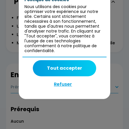
Programme
Nous utilisons des cookies pour
optimiser votre expérience sur notre
site. Certains sont strictement
Fondamentaux de la gestion de projet
nécessaires à son fonctionnement,
Une brève histoire de la gestion de projet
tandis que d'autres nous permettent
d'analyser notre trafic. En cliquant sur
La gestion de projet Classique et Agile
"Tout accepter", vous consentez à
l'usage de ces technologies
Mythes et réalités de la gestion de projet Agile
conformément à notre politique de
confidentialité.
Tout accepter
En savoir plus
Refuser
Prérequis
Prérequis
Aucun