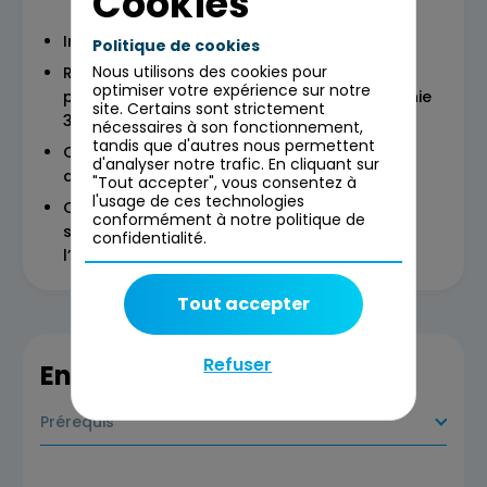
Cookies
Introduction au design graphique
Politique de cookies
Nous utilisons des cookies pour
Rencontre avec 5 experts (design UI, design
optimiser votre expérience sur notre
print, illustration, motion design et infographie
site. Certains sont strictement
3D)
nécessaires à son fonctionnement,
tandis que d'autres nous permettent
Quiz portant sur la présentation des 5
d'analyser notre trafic. En cliquant sur
disciplines
"Tout accepter", vous consentez à
l'usage de ces technologies
Questions / réponses (au fil de l’eau et une
conformément à notre politique de
séquence d’environ 25 minutes dédiée à
confidentialité.
l’échange spontané)
Tout accepter
Refuser
En savoir plus
Prérequis