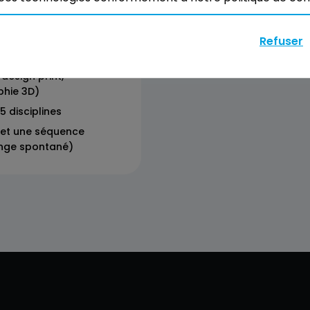
Réserver
Refuser
design print,
phie 3D)
5 disciplines
u et une séquence
ange spontané)