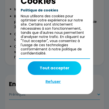
Cookies
Introduction au design graphique
Politique de cookies
Nous utilisons des cookies pour
Rencontre avec 5 experts (design UI, design
optimiser votre expérience sur notre
print, illustration, motion design et infographie
site. Certains sont strictement
3D)
nécessaires à son fonctionnement,
tandis que d'autres nous permettent
Quiz portant sur la présentation des 5
d'analyser notre trafic. En cliquant sur
disciplines
"Tout accepter", vous consentez à
l'usage de ces technologies
Questions / réponses (au fil de l’eau et une
conformément à notre politique de
séquence d’environ 25 minutes dédiée à
confidentialité.
l’échange spontané)
Tout accepter
Refuser
En savoir plus
Prérequis