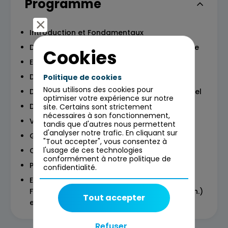
Programme
Introduction et Fondamentaux
Définir le périmètre et le contexte du système
Cookies
Elucider les exigences
Documenter les exigences
Politique de cookies
Nous utilisons des cookies pour
Documenter les exigences en langage naturel
optimiser votre expérience sur notre
Documenter les exigences par les modèles
site. Certains sont strictement
nécessaires à son fonctionnement,
Valider et négocier les exigences
tandis que d'autres nous permettent
d'analyser notre trafic. En cliquant sur
Gérer les exigences
"Tout accepter", vous consentez à
l'usage de ces technologies
Outiller les exigences
conformément à notre politique de
Préparation à l'examen
confidentialité.
Examen : Passage de la certification IREB
Foundation V.3, QCM (45 questions en 75 min.)
Tout accepter
en fin de formation.
Refuser