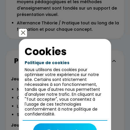
moyens pédagogiques et les méthodes
d'enseignement sont fondés sur un support de
présentation visuel.
Alternance Théorie / Pratique tout au long de la
formation et pour chaque concept.
Cookies
Programme
Politique de cookies
Nous utilisons des cookies pour
optimiser votre expérience sur notre
Jour 1 : Les notions élémentaires
site. Certains sont strictement
nécessaires à son fonctionnement,
tandis que d'autres nous permettent
Notions fondamentales
d'analyser notre trafic. En cliquant sur
Consommer et produire des messages
"Tout accepter", vous consentez à
l'usage de ces technologies
Les concepts
conformément à notre politique de
confidentialité.
Schema Registry
Jour 2 : les outils