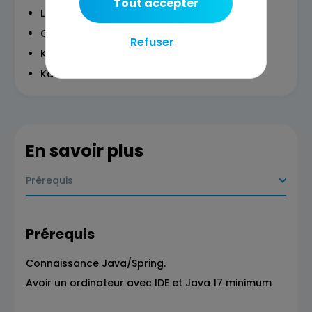
Tout accepter
L' infrastructure de Kafka
Gestion des erreurs
Refuser
Kafka Connect
Kafka Streams
En savoir plus
Prérequis
Prérequis
Connaissance Java/Spring.
Avoir un ordinateur avec IDE et Java 17 minimum