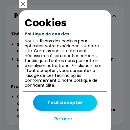
Programme
Cookies
Politique de cookies
Théorie
Nous utilisons des cookies pour
Stratégie de communication versus plan de
optimiser votre expérience sur notre
site. Certains sont strictement
communication
nécessaires à son fonctionnement,
Les étapes clefs d’un plan de communication :
tandis que d'autres nous permettent
d'analyser notre trafic. En cliquant sur
commencer par l’utilisateur
"Tout accepter", vous consentez à
l'usage de ces technologies
conformément à notre politique de
confidentialité.
Pratique
Sortir du cadre : à partir d’un cas dans une
Tout accepter
autre industrie, imaginer les solutions
adéquates et originales pour déployer un plan
de communication
Refuser