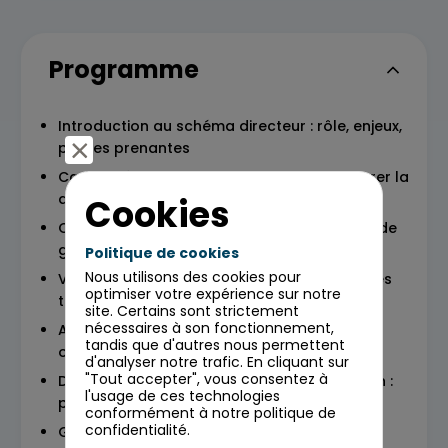
Programme
Introduction au schéma directeur : rôle, enjeux,
parties prenantes
Cadre méthodologique : comment structurer la
démarche de A à Z
Cookies
Cartographie du SI : outils, modèles, niveau de
granularité
Politique de cookies
Nous utilisons des cookies pour
Vision stratégique et prospective : tendances
optimiser votre expérience sur notre
technologiques, besoins à long terme
site. Certains sont strictement
nécessaires à son fonctionnement,
Analyse de l’existant : forces, faiblesses,
tandis que d'autres nous permettent
opportunités
d'analyser notre trafic. En cliquant sur
"Tout accepter", vous consentez à
Définition des trajectoires de transformation :
l'usage de ces technologies
principes directeurs, chantiers prioritaires
conformément à notre politique de
confidentialité.
Gouvernance et pilotage : rôles,