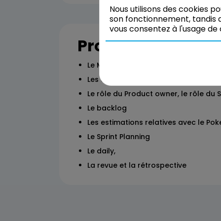
Nous utilisons des cookies p
son fonctionnement, tandis q
vous consentez à l'usage de 
Programme
Le MVP
Les User Stories
Le rôle du Product owner, le rôle du
Le backlog
Les estimations relatives avec le Pok
Le Sprint Planning
Le daily,
La revue et la rétrospective