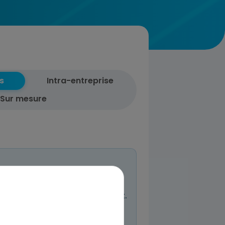
s
Intra-entreprise
Sur mesure
entreprises
n à venir planifiée pour l’instant.
 même réserver et nous décrire