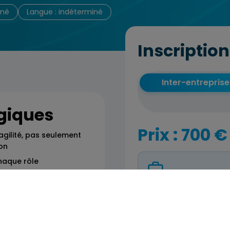
iné
Langue : indéterminé
Inscription
Inter-entreprise
giques
Prix : 700 €
gilité, pas seulement
ion
haque rôle
s agiles sans faire les
Formation Inter-
Il n’y a pas de sessio
maintenir le cap vers
Vous pouvez tout de
on imprévue
vos besoins.