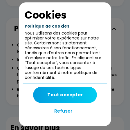
Cookies
Politique de cookies
Programme
Nous utilisons des cookies pour
optimiser votre expérience sur notre
site. Certains sont strictement
Comprendre les principes fondamentaux du
nécessaires à son fonctionnement,
lean startup
tandis que d'autres nous permettent
d'analyser notre trafic. En cliquant sur
Imaginer des hypothèses produit à tester
"Tout accepter", vous consentez à
l'usage de ces technologies
Créer son mvp se basant sur les hypothèses
conformément à notre politique de
fortes sur un cas pratique et le prototyper puis
confidentialité.
pivoter
Réfléchir à la vision produit via un focus sur le
Tout accepter
business model canvas
Refuser
En savoir plus