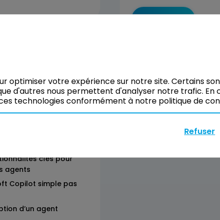
Réserver
cepts de base des
our optimiser votre expérience sur notre site. Certains so
ue d'autres nous permettent d'analyser notre trafic. En c
ces technologies conformément à notre politique de confi
onstitutifs d'un agent
ent des agents
Refuser
t Studio
tionnalités clés pour
es agents
oft Copilot simple pas
ption d’un agent