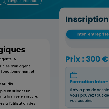
Langue : Français
Inscription
Inter-entreprise
giques
Prix : 300 €
agents IA
s clés d’un agent
n fonctionnement et
Formation Inter-
t Studio
Il n’y a pas de sessio
ple en suivant un
Vous pouvez tout de
n à la mise en œuvre.
vos besoins.
és à l'utilisation des