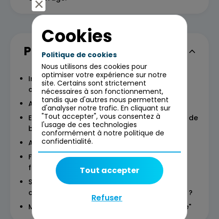
Cookies
Programme
Politique de cookies
Nous utilisons des cookies pour
optimiser votre expérience sur notre
Introduction : rôles MOA - AMOA - MOE,
site. Certains sont strictement
contextes projet
nécessaires à son fonctionnement,
tandis que d'autres nous permettent
Activités principales de l'AMOA :
d'analyser notre trafic. En cliquant sur
"Tout accepter", vous consentez à
Etude, analyse d'existant et cadrage, recueil de
l'usage de ces technologies
besoin,
conformément à notre politique de
confidentialité.
Analyse de la valeur du besoin et TCQ
Formalisation des besoins, recette
fonctionnelle et scénario métier
Tout accepter
Suivi de projet, communication et animation,
conduite du changement Vous êtes le client ?
Refuser
Mise en pratique autour d'un projet "fil rouge"