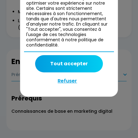
optimiser votre expérience sur notre
site. Certains sont strictement
Marketing digital (concept & périmètre)
nécessaires à son fonctionnement,
tandis que d'autres nous permettent
La boîte à outil de l’acquisition digitale
d'analyser notre trafic. En cliquant sur
(concepts clefs et outils)
"Tout accepter", vous consentez à
l'usage de ces technologies
conformément à notre politique de
confidentialité.
En savoir plus
Tout accepter
Prérequis
Refuser
Prérequis
Connaissances de base en marketing digital