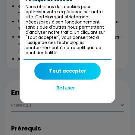
Rappels sur l'impact du numérique et
Nous utilisons des cookies pour
optimiser votre expérience sur notre
définitions
site. Certains sont strictement
Evaluer l'impact environnemental d'un service
nécessaires à son fonctionnement,
tandis que d'autres nous permettent
numérique
d'analyser notre trafic. En cliquant sur
Améliorer un service numérique selon les axes :
"Tout accepter", vous consentez à
l'usage de ces technologies
efficacité énergétique, efficacité matérielle,
conformément à notre politique de
intensité carbone (carbon-aware)
confidentialité.
Atelier pratique
Tout accepter
Refuser
En savoir plus
Prérequis
Prérequis