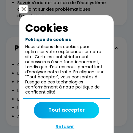
Savoir s’orienter au sein de l’écosystème
onepoint sur des problématiques
d’architecture.
Cookies
Politique de cookies
Programme
Nous utilisons des cookies pour
optimiser votre expérience sur notre
site. Certains sont strictement
nécessaires à son fonctionnement,
Qu’est-ce que l’architecture ?
tandis que d'autres nous permettent
d'analyser notre trafic. En cliquant sur
Les différents types d’architectes
"Tout accepter", vous consentez à
Nos outils et méthodes
l'usage de ces technologies
conformément à notre politique de
L’architecture dans les projets
confidentialité.
Les fondamentaux de modélisation
Les missions types et livrables
Tout accepter
Acculturation technologique
Refuser