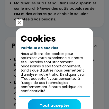
Maîtriser les outils et solutions PIM disponibles
sur le marché Revue des outils populaires de
PIM et des critères pour choisir la solution
adaptée à vos besoins.
Cookies
Programme
Politique de cookies
Nous utilisons des cookies pour
optimiser votre expérience sur notre
Module 1 : Introduction au PIM et à ses enjeux
site. Certains sont strictement
Définition du PIM, importance pour les
nécessaires à son fonctionnement,
entreprises e-commerce, avantages
tandis que d'autres nous permettent
d'analyser notre trafic. En cliquant sur
concurrentiels, cas d'utilisation.
"Tout accepter", vous consentez à
Module 2 : Structuration et gouvernance des
l'usage de ces technologies
conformément à notre politique de
données produit Processus de structuration
confidentialité.
des données, gestion de la qualité des
données, rôles et responsabilités dans la
gestion des données produit.
Tout accepter