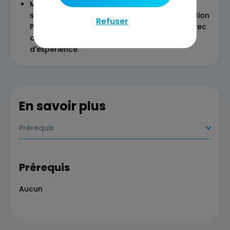
Module 3 : Choix et implémentation d'une
solution PIM Critères de sélection d'une solution
Refuser
PIM, étapes d'implémentation, intégration avec
d'autres systèmes (ERP, CMS), retours
d'expérience.
En savoir plus
Prérequis
Prérequis
Aucun